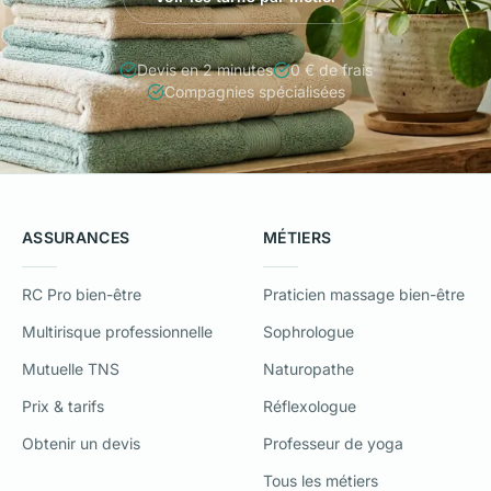
Devis en 2 minutes
0 € de frais
Compagnies spécialisées
ASSURANCES
MÉTIERS
RC Pro bien-être
Praticien massage bien-être
Multirisque professionnelle
Sophrologue
Mutuelle TNS
Naturopathe
Prix & tarifs
Réflexologue
Obtenir un devis
Professeur de yoga
Tous les métiers