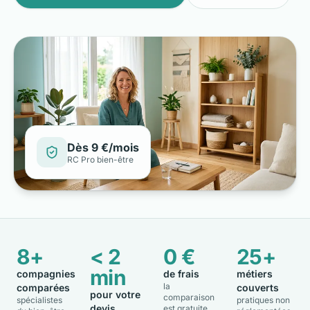
Dès 9 €/mois
RC Pro bien-être
8+
< 2
0 €
25+
min
compagnies
de frais
métiers
la
comparées
couverts
pour votre
comparaison
spécialistes
pratiques non
devis
est gratuite