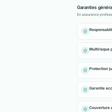
Garanties génér
En assurance professi
Responsabilit
Multirisque 
Protection j
Garantie acc
Couverture a