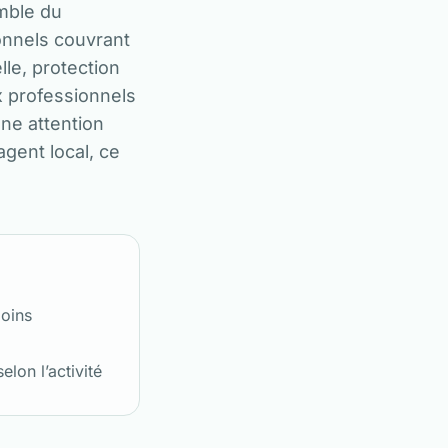
emble du
onnels couvrant
lle, protection
x professionnels
une attention
agent local, ce
moins
elon l’activité