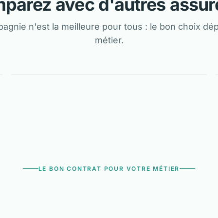
parez avec d'autres assur
gnie n'est la meilleure pour tous : le bon choix dé
métier.
ANALYSE NEUTRE
AXA
LE BON CONTRAT POUR VOTRE MÉTIER
arez toutes les compagni
une fois