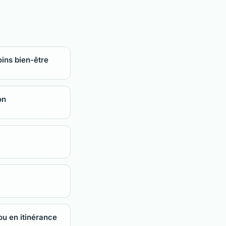
oins bien-être
on
ou en itinérance