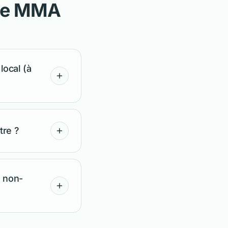
nce MMA
local (à
tre ?
s non-