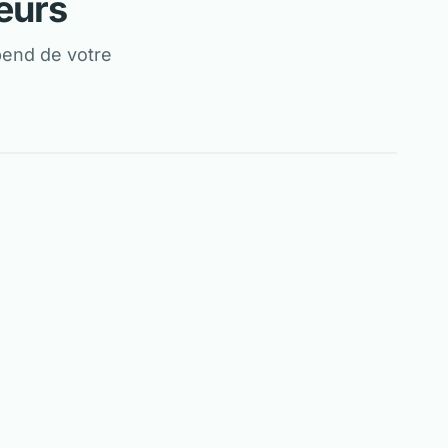
eurs
pend de votre
ANALYSE NEUTRE
Generali
es en