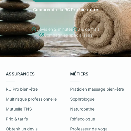
Comprendre la RC Pro bien-être
Devis en 2 minutes
0 € de frais
Compagnies spécialisées
ASSURANCES
MÉTIERS
RC Pro bien-être
Praticien massage bien-être
Multirisque professionnelle
Sophrologue
Mutuelle TNS
Naturopathe
Prix & tarifs
Réflexologue
Obtenir un devis
Professeur de yoga